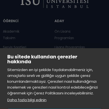
Dipnot
ÖĞRENCİ
ADAY
Akademik
Ön Lisans
Takvim
Programları
Servis Saatleri
Lisans Programları
Bu sitede kullanılan çerezler
Duyurular
Lisansüstü
hakkında
Öğrenci Bilgi Sistemi
Sürekli Eğitim Merkezi
İstinye Üniversitesi
×
Sitemizden en iyi şekilde faydalanabilmeniz için,
çevrimiçi
amaçlarla sınırlı ve gizliliğe uygun şekilde çerez
İSTİNYE
konumlandırmaktayız. Çerezleri nasıl kullandığımızı
İstinye Üniversitesi
incelemek ve çerezleri nasıl kontrol edebileceğinizi
Basın
İhaleler
İstinye Post
Kampüslerimiz
Merhaba! Size nasıl yardımcı
öğrenmek için Çerez Politikasını inceleyebilirsiniz.
Kiti
olabilirim?
16:32
Daha fazla bilgi edinin